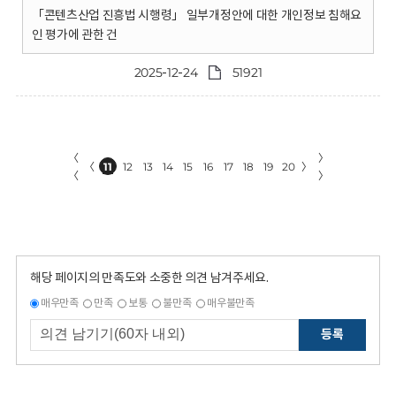
「콘텐츠산업 진흥법 시행령」 일부개정안에 대한 개인정보 침해요
인 평가에 관한 건
2025-12-24
51921
〈
〉
〈
11
12
13
14
15
16
17
18
19
20
〉
〈
〉
해당 페이지의 만족도와 소중한 의견 남겨주세요.
매우만족
만족
보통
불만족
매우불만족
등록