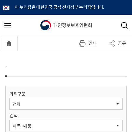
이 누리집은 대한민국 공식 전자정부 누리집입니다.
개
메
검
뉴
색
인
열
인쇄
공유
기
정
보
-
보
호
회의구분
위
검색
원