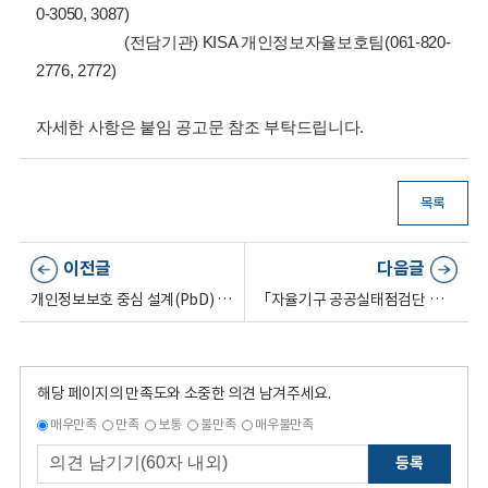
0-3050, 3087)
(전담기관) KISA 개인정보자율보호팀(061-820-
2776, 2772)
자세한 사항은 붙임 공고문 참조 부탁드립니다.
목록
이전글
다음글
개인정보보호 중심 설계(PbD) 시범인증 참여제품 모집 공고
「자율기구 공공실태점검단 설치 및 운영에 관한 규정」 발령(2026-70)
해당 페이지의 만족도와 소중한 의견 남겨주세요.
매우만족
만족
보통
불만족
매우불만족
등록