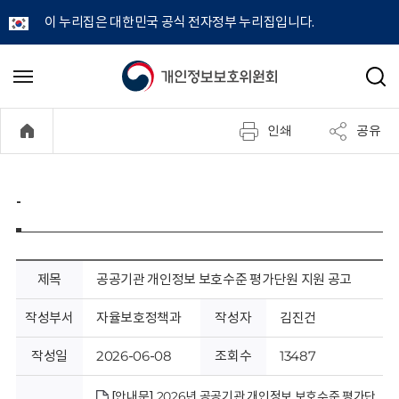
이 누리집은 대한민국 공식 전자정부 누리집입니다.
개
메
검
뉴
색
인
열
인쇄
공유
기
정
보
-
보
호
제목
공공기관 개인정보 보호수준 평가단원 지원 공고
위
작성부서
자율보호정책과
작성자
김진건
원
작성일
2026-06-08
조회수
13487
[안내문] 2026년 공공기관 개인정보 보호수준 평가단