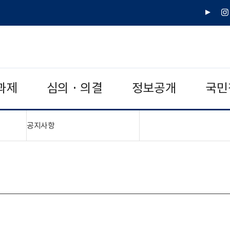
유
인
튜
스
브
타
그
램
과제
심의 · 의결
정보공개
국민
"접기,펼치기"
공지사항