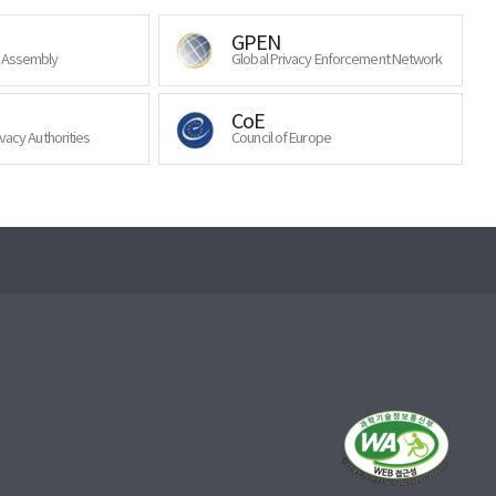
GPEN
y Assembly
Global Privacy Enforcement Network
CoE
ivacy Authorities
Council of Europe