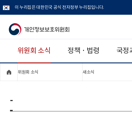
이 누리집은 대한민국 공식 전자정부 누리집입니다.
개
인
위원회 소식
정책 · 법령
국정
정
보
"접기,펼치기"
"접기,펼치기"
위원회 소식
새소식
보
호
-
위
원