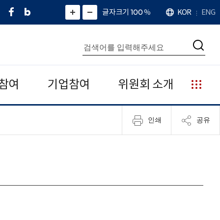
페
네
X
확
글자크기 100
%
KOR
ENG
언
화
화
이
이
(
대
어
면
면
스
버
트
수
확
축
북
블
위
대
통
소
치
검
로
터
합
색
그
)
검
색
참여
기업참여
위원회 소개
누
리
집
인쇄
공유
안
내