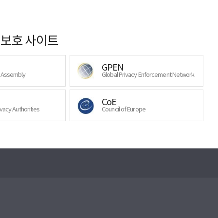
보호 사이트
GPEN
y Assembly
Global Privacy Enforcement Network
CoE
ivacy Authorities
Council of Europe