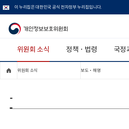
이 누리집은 대한민국 공식 전자정부 누리집입니다.
개
인
위원회 소식
정책 · 법령
국정
정
보
"접기,펼치기"
"접기,펼치기"
위원회 소식
보도‧해명
보
호
-
위
원