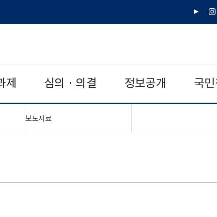
유
인
튜
스
브
타
그
램
과제
심의 · 의결
정보공개
국민
"접기,펼치기"
보도자료