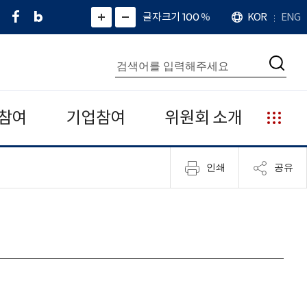
페
네
X
확
글자크기 100
%
KOR
ENG
언
화
화
이
이
(
대
어
면
면
스
버
트
수
확
축
북
블
위
대
통
소
치
검
로
터
합
색
그
)
검
색
참여
기업참여
위원회 소개
누
리
집
인쇄
공유
안
내