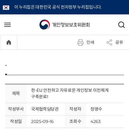
이 누리집은 대한민국 공식 전자정부 누리집입니다.
개
메
검
뉴
색
인
열
인쇄
공유
기
정
보
-
보
호
한-EU 안전하고 자유로운 개인정보 이전체계
제목
구축완료!
위
작성부서
국제협력담당관
작성자
정영수
원
작성일
2025-09-16
조회수
4263