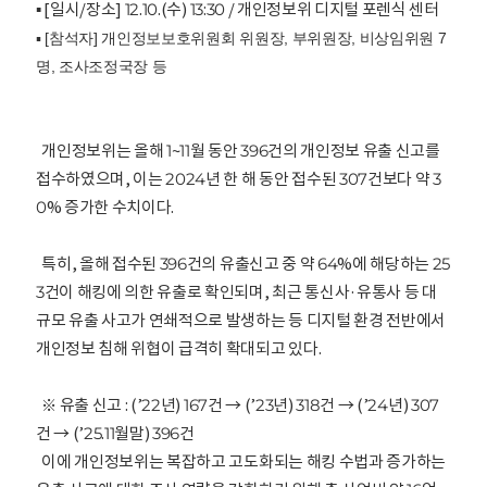
▪ [일시/장소] 12.10.(수) 13:30 / 개인정보위 디지털 포렌식 센터
▪ [참석자] 개인정보보호위원회 위원장, 부위원장, 비상임위원 7
명, 조사조정국장 등
개인정보위는 올해 1~11월 동안 396건의 개인정보 유출 신고를
접수하였으며, 이는 2024년 한 해 동안 접수된 307건보다 약 3
0% 증가한 수치이다.
특히, 올해 접수된 396건의 유출신고 중 약 64%에 해당하는 25
3건이 해킹에 의한 유출로 확인되며, 최근 통신사·유통사 등 대
규모 유출 사고가 연쇄적으로 발생하는 등 디지털 환경 전반에서
개인정보 침해 위협이 급격히 확대되고 있다.
※ 유출 신고 : (’22년) 167건 → (’23년) 318건 → (’24년) 307
건 → (’25.11월말) 396건
이에 개인정보위는 복잡하고 고도화되는 해킹 수법과 증가하는