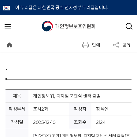
이 누리집은 대한민국 공식 전자정부 누리집입니다.
개
메
검
뉴
색
인
열
인쇄
공유
기
정
보
-
보
호
제목
개인정보위, 디지털 포렌식 센터 출범
위
작성부서
조사2과
작성자
장석인
원
작성일
2025-12-10
조회수
2124
[251211 조간] 개인정보위, 디지털 포렌식 센터 출범(조