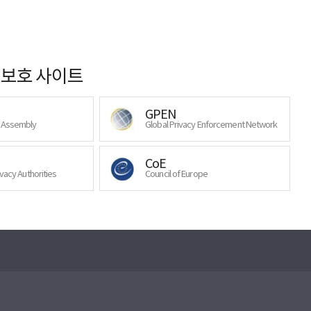
보호 사이트
GPEN
y Assembly
Global Privacy Enforcement Network
CoE
ivacy Authorities
Council of Europe