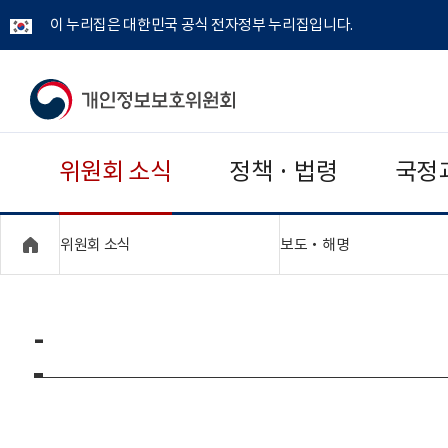
이 누리집은 대한민국 공식 전자정부 누리집입니다.
개
인
위원회 소식
정책 · 법령
국정
정
보
"접기,펼치기"
"접기,펼치기"
위원회 소식
보도‧해명
보
호
-
위
원