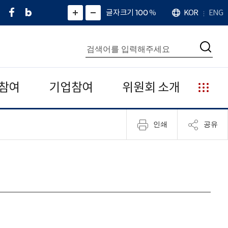
페
네
X
확
글자크기 100
%
KOR
ENG
언
화
화
이
이
(
대
어
면
면
스
버
트
수
확
축
북
블
위
대
통
소
치
검
로
터
합
색
그
)
검
색
참여
기업참여
위원회 소개
누
리
집
인쇄
공유
안
내