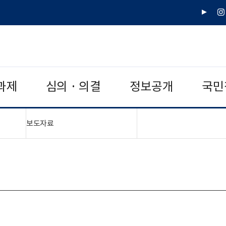
유
인
튜
스
브
타
그
램
과제
심의 · 의결
정보공개
국민
"접기,펼치기"
보도자료