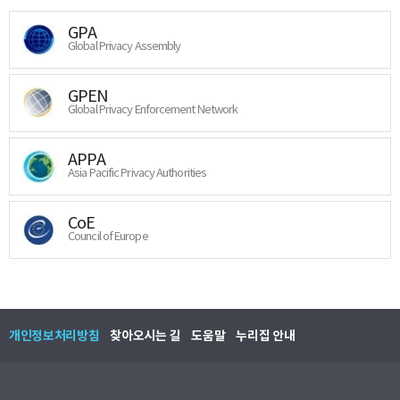
GPA
Global Privacy Assembly
GPEN
Global Privacy Enforcement Network
APPA
Asia Pacific Privacy Authorities
CoE
Council of Europe
개인정보처리방침
찾아오시는 길
도움말
누리집 안내