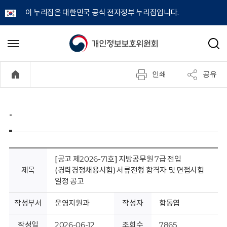
이 누리집은 대한민국 공식 전자정부 누리집입니다.
개
메
검
뉴
색
인
열
인쇄
공유
기
정
보
-
보
호
[공고 제2026-71호] 지방공무원 7급 전입
제목
(경력경쟁채용시험) 서류전형 합격자 및 면접시험
위
일정 공고
원
작성부서
운영지원과
작성자
함동엽
작성일
2026-06-12
조회수
7865