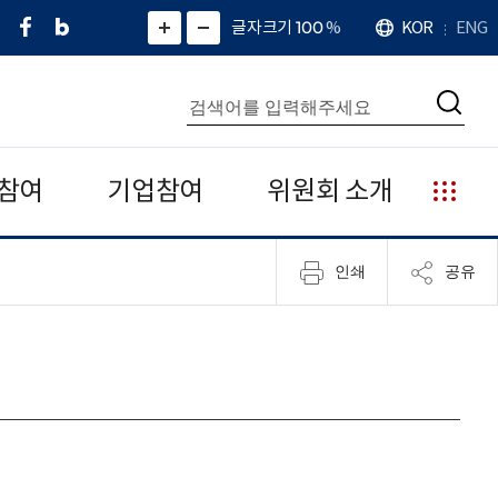
페
네
X
확
글자크기 100
%
KOR
ENG
언
화
화
이
이
(
대
어
면
면
스
버
트
수
확
축
북
블
위
대
통
소
치
검
로
터
합
색
그
)
검
색
참여
기업참여
위원회 소개
누
리
집
인쇄
공유
안
내