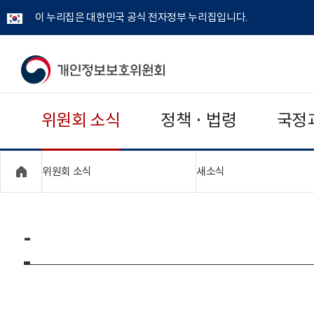
이 누리집은 대한민국 공식 전자정부 누리집입니다.
개
인
위원회 소식
정책 · 법령
국정
정
보
"접기,펼치기"
"접기,펼치기"
위원회 소식
새소식
보
호
-
위
원