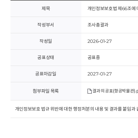
회
제목
개인정보보호법 제66조에 
작성부서
조사총괄과
작성일
2026-01-27
공표상태
공표중
공표마감일
2027-01-27
첨부파일 목록
결과의 공표(항공박물관).p
개인정보보호 법규 위반에 대한 행정처분의 내용 및 결과를 붙임과 