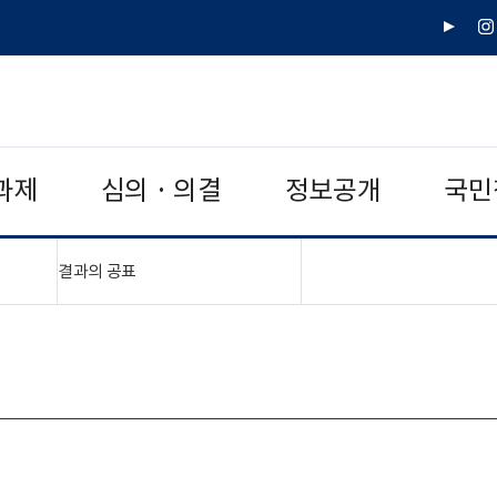
유
인
튜
스
브
타
그
램
과제
심의 · 의결
정보공개
국민
"접기,펼치기"
결과의 공표