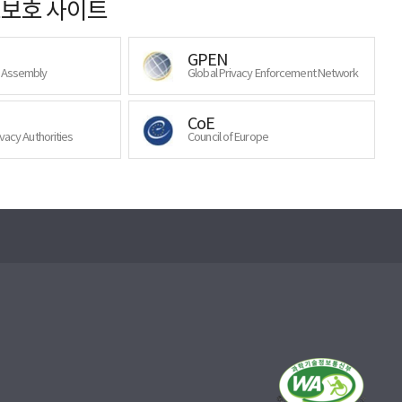
보호 사이트
GPEN
y Assembly
Global Privacy Enforcement Network
CoE
ivacy Authorities
Council of Europe