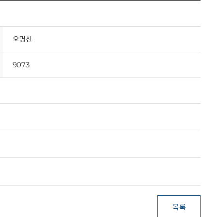
오명신
9073
목록