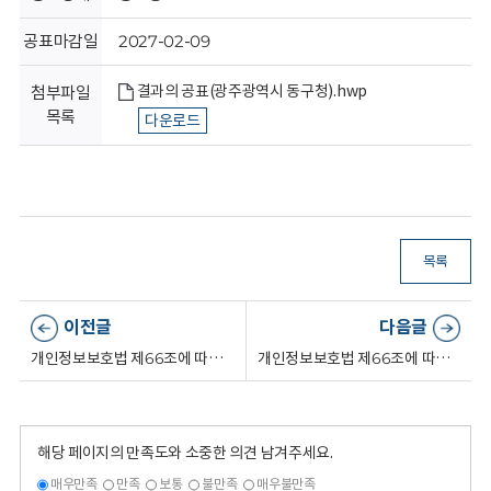
회
공표마감일
2027-02-09
결과의 공표(광주광역시 동구청).hwp
첨부파일
목록
다운로드
목록
이전글
다음글
개인정보보호법 제66조에 따른 결과의 공표
개인정보보호법 제66조에 따른 결과의 공표
해당 페이지의 만족도와 소중한 의견 남겨주세요.
매우만족
만족
보통
불만족
매우불만족