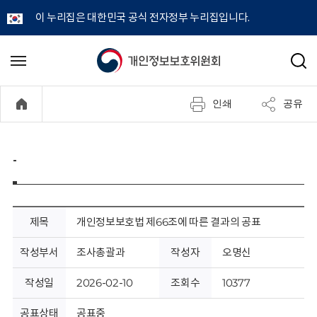
이 누리집은 대한민국 공식 전자정부 누리집입니다.
개
메
검
뉴
색
인
열
인쇄
공유
기
정
보
-
보
호
제목
개인정보보호법 제66조에 따른 결과의 공표
위
작성부서
조사총괄과
작성자
오명신
원
작성일
2026-02-10
조회수
10377
공표상태
공표중