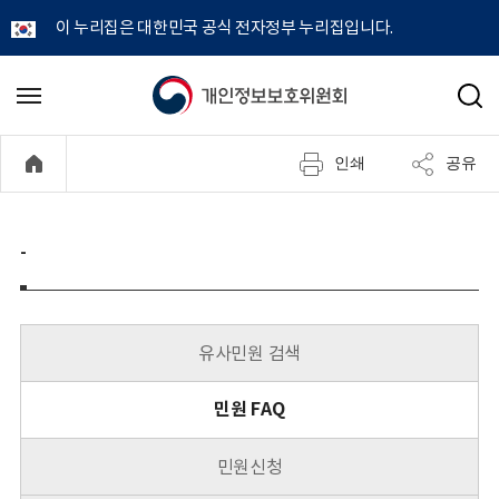
이 누리집은 대한민국 공식 전자정부 누리집입니다.
개
메
검
뉴
색
인
열
인쇄
공유
기
정
보
-
보
호
유사민원 검색
위
민원 FAQ
원
민원신청